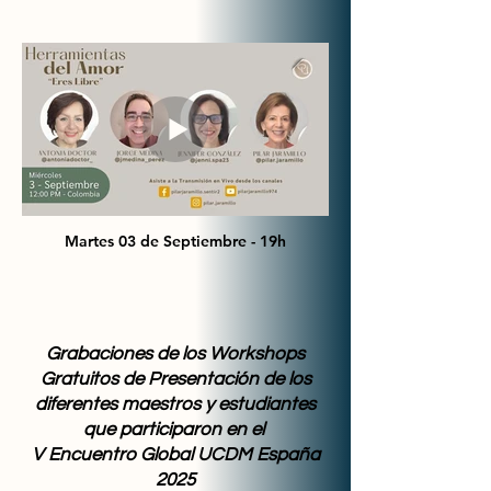
Martes 03 de Septiembre - 19h
Grabaciones de los Workshops
Gratuitos de Presentación de los
diferentes maestros y estudiantes
que participaron en el
V Encuentro Global UCDM España
2025